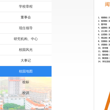
学校章程
董事会
现任领导
研究机构、中心
校园风光
大事记
校园地图
校标
校训