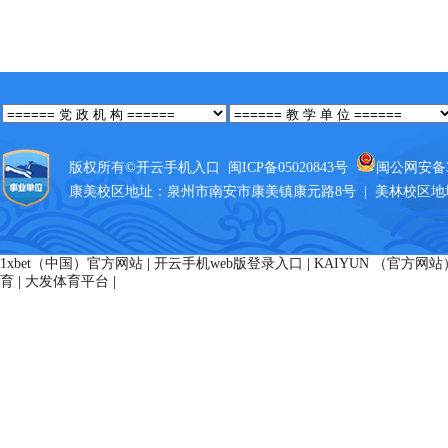
版权所有©开云手机入口
闽ICP备05020843号
闽公网安备35
康美校区地址：泉州市南安市康美镇康元路8号 | 美林校区
1xbet（中国）官方网站
|
开云手机web版登录入口
|
KAIYUN （官方网站
育
|
大发体育平台
|